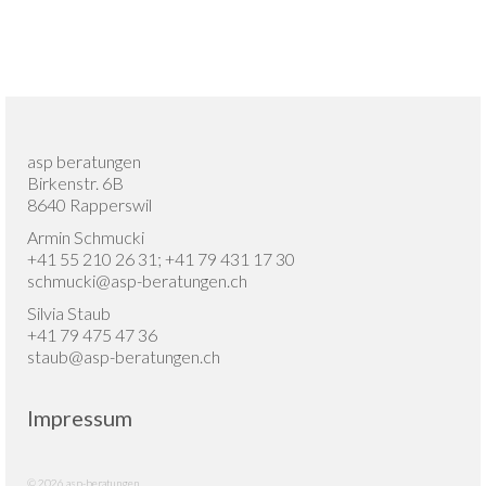
asp beratungen
Birkenstr. 6B
8640 Rapperswil
Armin Schmucki
+41 55 210 26 31; +41 79 431 17 30
schmucki@asp-beratungen.ch
Silvia Staub
+41 79 475 47 36
staub@asp-beratungen.ch
Impressum
© 2026 asp-beratungen